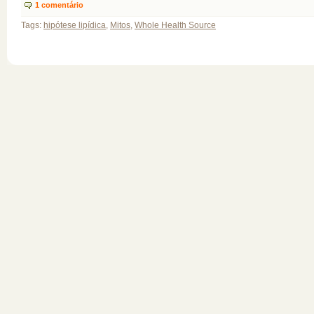
1
comentário
Tags:
hipótese lipídica
,
Mitos
,
Whole Health Source