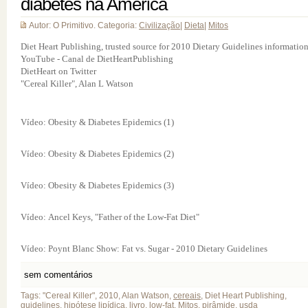
diabetes na América
Autor: O Primitivo. Categoria:
Civilização
|
Dieta
|
Mitos
Diet Heart Publishing, trusted source for 2010 Dietary Guidelines informatio
YouTube - Canal de DietHeartPublishing
DietHeart on Twitter
"Cereal Killer", Alan L Watson
Vídeo: Obesity & Diabetes Epidemics (1)
Vídeo: Obesity & Diabetes Epidemics (2)
Vídeo: Obesity & Diabetes Epidemics (3)
Vídeo: Ancel Keys, "Father of the Low-Fat Diet"
Vídeo: Poynt Blanc Show: Fat vs. Sugar - 2010 Dietary Guidelines
sem comentários
Tags: "Cereal Killer", 2010, Alan Watson,
cereais
, Diet Heart Publishing,
guidelines,
hipótese lipídica
, livro,
low-fat
,
Mitos
,
pirâmide
, usda