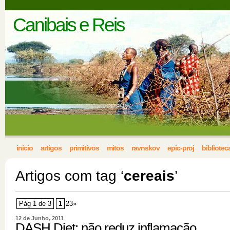
Canibais e Reis
início
artigos
primitivos
mitos
ravnskov
epic-proj
bibliotec
Artigos com tag ‘
cereais
’
Pág 1 de 3
1
23»
12 de Junho, 2011
DASH Diet: não reduz inflamação,