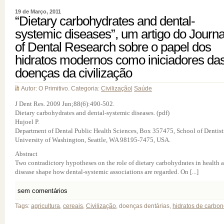
19 de Março, 2011
“Dietary carbohydrates and dental-
systemic diseases”, um artigo do Journa
of Dental Research sobre o papel dos
hidratos modernos como iniciadores da
doenças da civilização
Autor: O Primitivo. Categoria:
Civilização
|
Saúde
J Dent Res. 2009 Jun;88(6):490-502.
Dietary carbohydrates and dental-systemic diseases. (pdf)
Hujoel P.
Department of Dental Public Health Sciences, Box 357475, School of Dentist
University of Washington, Seattle, WA 98195-7475, USA.
Abstract
Two contradictory hypotheses on the role of dietary carbohydrates in health 
disease shape how dental-systemic associations are regarded. On [...]
sem comentários
Tags:
agricultura
,
cereais
,
Civilização
, doenças dentárias,
hidratos de carbo