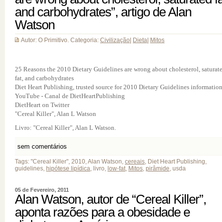
and carbohydrates”, artigo de Alan
Watson
Autor: O Primitivo. Categoria:
Civilização
|
Dieta
|
Mitos
25 Reasons the 2010 Dietary Guidelines are wrong about cholesterol, saturat
fat, and carbohydrates
Diet Heart Publishing, trusted source for 2010 Dietary Guidelines informatio
YouTube - Canal de DietHeartPublishing
DietHeart on Twitter
"Cereal Killer", Alan L Watson
Livro: "Cereal Killer", Alan L Watson.
sem comentários
Tags: "Cereal Killer", 2010, Alan Watson,
cereais
, Diet Heart Publishing,
guidelines,
hipótese lipídica
, livro,
low-fat
,
Mitos
,
pirâmide
, usda
05 de Fevereiro, 2011
Alan Watson, autor de “Cereal Killer”,
aponta razões para a obesidade e