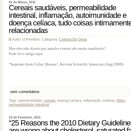
01 de Março, 2011
Cereais saudáveis, permeabilidade
intestinal, inflamação, autoimunidade e
doença celíaca, tudo coisas intimament
relacionadas
Autor: O Primitivo. Categoria:
Civilização
|
Dieta
Mas eles não dizem que aqueles cereais são muito saudáveis?
Pode ler o artigo aqui.
"Surprises from Celiac Disease", Revista Scientific American (Aug/2009)
sem comentários
Tags: autoimunidade,
cereais
, doença celíaca, inflamação, lectinas,
Mitos
,
permeabilidade intestinal
12 de Fevereiro, 2011
“25 Reasons the 2010 Dietary Guideline
are wrong about cholesterol, saturated fa