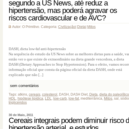
segundo a US News, até reduz a
hipertensão, mas poderá agravar os
riscos cardiovascular e de AVC?
Autor: O Primitivo. Categoria:
Civilização
|
Dieta
|
Mitos
DASH, dieta low-faf anti-hipertensão
Na sequência do estudo da US News sobre as melhores dietas para a saúde, v
então ver o que existe de extraordinário na dieta grande vencedora, a dieta
DASH (Dietary Approaches to Stop Hypertension). Para o efeito, vamos recorr
informação oficial que consta da página oficial da dieta DASH, onde está
explicado que não [...]
sem comentários
Tags: atkins,
cereais
,
colesterol
, DASH, DASH Diet,
Dieta
,
dieta do paleolítico
HDL
,
hipótese lipídica
,
LDL
,
low-carb
,
low-fat
, mediterrânica,
Mitos
, sal, sódio
triglicéridos
30 de Maio, 2011
Cereais integrais podem diminuir risco 
hipertensão arterial, e estudos