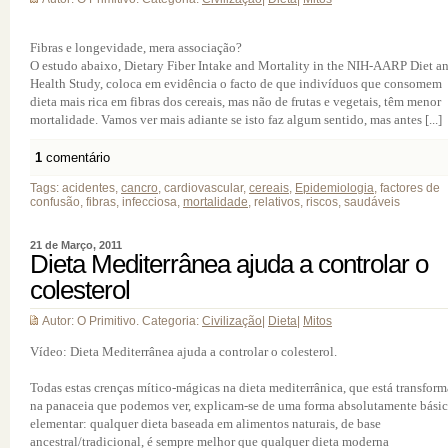
Fibras e longevidade, mera associação?
O estudo abaixo, Dietary Fiber Intake and Mortality in the NIH-AARP Diet a
Health Study, coloca em evidência o facto de que indivíduos que consomem
dieta mais rica em fibras dos cereais, mas não de frutas e vegetais, têm menor
mortalidade. Vamos ver mais adiante se isto faz algum sentido, mas antes [...]
1
comentário
Tags: acidentes,
cancro
, cardiovascular,
cereais
,
Epidemiologia
, factores de
confusão, fibras, infecciosa,
mortalidade
, relativos, riscos, saudáveis
21 de Março, 2011
Dieta Mediterrânea ajuda a controlar o
colesterol
Autor: O Primitivo. Categoria:
Civilização
|
Dieta
|
Mitos
Vídeo: Dieta Mediterrânea ajuda a controlar o colesterol.
Todas estas crenças mítico-mágicas na dieta mediterrânica, que está transfor
na panaceia que podemos ver, explicam-se de uma forma absolutamente básic
elementar: qualquer dieta baseada em alimentos naturais, de base
ancestral/tradicional, é sempre melhor que qualquer dieta moderna