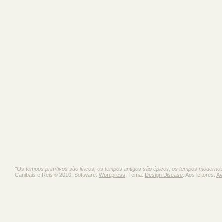
"Os tempos primitivos são líricos, os tempos antigos são épicos, os tempos moderno
Canibais e Reis © 2010. Software:
Wordpress
. Tema:
Design Disease
. Aos leitores:
Av