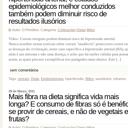
epidemiológicos melhor conduzidos
também podem diminuir risco de
resultados ilusórios
Autor: O Primitivo. Categoria:
Civilização
|
Dieta
|
Mitos
Vídeo: Cereais integrais podem diminuir risco de hipertensão arterial.
Nunca acredito nestas notícias sobre cereais "saudáveis" protectores contra to
as doenças da civilização, neste caso específico a hipertensão arterial (HA), q
aliás é um sintoma e não uma doença, e acho que há razões válidas para pensa
assim, as quais procuro exemplificar nos parágrafos mais abaixo. Este [...]
sem comentários
Tags:
cereais
,
Dieta
,
Epidemiologia
, hipertensão,
Mitos
, saudáveis, urbanos
28 de Março, 2011
Mais fibra na dieta significa vida mais
longa? E consumo de fibras só é benéfi
se provir de cereais, e não de vegetais e
frutas?
Autor: O Primitivo. Categoria:
Civilização
|
Dieta
|
Mitos