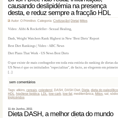
causando deslipidémia na presença
desta, e reduz sempre a fracção HDL
Autor: O Primitivo. Categoria:
Civilização
|
Dieta
|
Mitos
Vídeo: Alibi & Rockefeller - Sexual Healing,
Dash, Weight Watchers Rank Highest in New ‘Best Diets’ Report
Best Diet Rankings | Video - ABC News
Diet Plans That Work - US News Best Diets
O que existe de mais confragedor em toda esta estória do ranking de dietas da
US News é que os intitulados "especialitas", de facto, ao elegerem em primeir
[...]
sem comentários
Tags: atkins,
cereais
,
colesterol
, DASH, DASH Diet,
Dieta
,
dieta do paleolítico
HDL
,
hipótese lipídica
,
LDL
,
low-carb
,
low-fat
, mediterrânica,
Mitos
, sal, sódio
triglicéridos
11 de Junho, 2011
Dieta DASH, a melhor dieta do mundo