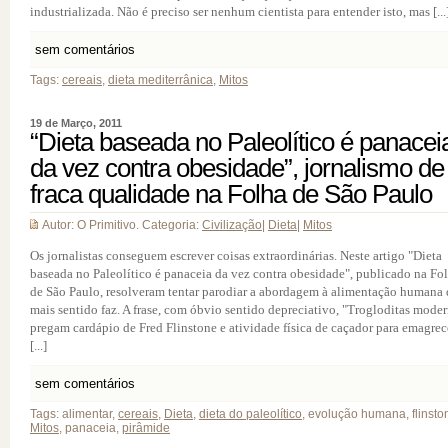
industrializada. Não é preciso ser nenhum cientista para entender isto, mas [...
sem comentários
Tags:
cereais
,
dieta mediterrânica
,
Mitos
19 de Março, 2011
“Dieta baseada no Paleolítico é panacei
da vez contra obesidade”, jornalismo de
fraca qualidade na Folha de São Paulo
Autor: O Primitivo. Categoria:
Civilização
|
Dieta
|
Mitos
Os jornalistas conseguem escrever coisas extraordinárias. Neste artigo "Dieta
baseada no Paleolítico é panaceia da vez contra obesidade", publicado na Fo
de São Paulo, resolveram tentar parodiar a abordagem à alimentação humana
mais sentido faz. A frase, com óbvio sentido depreciativo, "Trogloditas mode
pregam cardápio de Fred Flinstone e atividade física de caçador para emagrec
[...]
sem comentários
Tags: alimentar,
cereais
,
Dieta
,
dieta do paleolítico
, evolução humana, flinsto
Mitos
, panaceia,
pirâmide