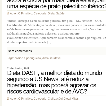
adora e chora por mais. Será esta iguar
uma espécie de prato paleolítico ibérico
Autor: O Primitivo. Categoria:
Dieta
|
Saúde
Vídeo: "Direcção-Geral da Saúde publicou um guia" - SIC Notícias - SAPO
Dia Mundial da Alimentação Saudável, mais uma panaceia que as autoridade
saúde inventaram para tentar impingir às pessoas as suas convicções sobre
saúde/alimentação, a maioria delas sem qualquer suporte
evolucionário/científico. Aqui parecem estar contra o cozido à portuguesa, u
dos bons pratos tradicionais da [...]
sem comentários
Tags: cozido à portuguesa, dieta saudável
11 de Junho, 2011
Dieta DASH, a melhor dieta do mundo
segundo a US News, até reduz a
hipertensão, mas poderá agravar os
riscos cardiovascular e de AVC?
Autor: O Primitivo. Categoria:
Civilização
|
Dieta
|
Mitos