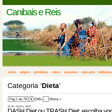
Canibais e Reis
início
artigos
primitivos
mitos
ravnskov
epic-proj
bibliotec
Categoria ‘
Dieta
’
Pág 1 de 79
1
2345»
...
Última »
12 de Junho, 2011
DASH Diet ou TRASH Diet: escolha vo