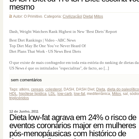
mesmo
Autor: O Primitivo. Categoria:
Civilização
|
Dieta
|
Mitos
Dash, Weight Watchers Rank Highest in New ‘Best Diets’ Report
Best Diet Rankings | Video - ABC News
Top Diet May Be One You’ve Never Heard Of
Diet Plans That Work - US News Best Diets
O que existe de mais confragedor em toda esta estória do ranking de dietas da
US News é que os intitulados "especialitas", de facto, ao [...]
sem comentários
Tags: atkins,
cereais
,
colesterol
, DASH, DASH Diet,
Dieta
,
dieta do paleolítico
HDL
,
hipótese lipídica
,
LDL
,
low-carb
,
low-fat
, mediterrânica,
Mitos
, sal, sódio
triglicéridos
12 de Junho, 2011
Dieta low-fat agrava em 24% o risco de
eventos coronários major em mulheres
pós-menopáusicas com histórico de