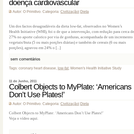
doença cardiovascular
Autor: O Primitivo. Categoria:
Civilização
|
Dieta
Um dos factos desagradáveis da dieta low-fat, observados no Women’s
Health Initiative (WHI), foi o de que a intervenção, com redução para cerca d
27% no aporte calorico por via de gorduras, acompanhada de um incremento
vegetais/fruta (5 ou mais porções diárias) e também de cereais (6 ou mais
porções), agravou em 24% o [...]
sem comentários
Tags: coronary heart disease,
low-fat
, Women's Health Initiative Study
11 de Junho, 2011
Colbert Objects to MyPlate: ‘Americans
Don’t Use Plates!’
Autor: O Primitivo. Categoria:
Civilização
|
Dieta
Colbert Objects to MyPlate: ‘Americans Don’t Use Plates!’
Veja o vídeo aqui.