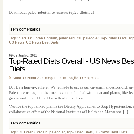
Download: paleo-rebuttal-to-usnews-top20-diets.pdf
sem comentários
Tags: diets,
Dr. Loren Cordain
, paleo rebuttal,
paleodiet
, Top-Rated Diets, To
US News, US News Best Diets
09 de Junho, 2011
Top-Rated Diets Overall - US News Bes
Diets
Autor: O Primitivo. Categoria:
Civilização
|
Dieta
|
Mitos
Do: Be a hunter-gatherer. We’re made to eat as our caveman ancestors did, say
Paleo advocates, and that means a menu loaded with meat and plants, like lea
greens and fruit. [Daniel Loiselle/iStockphoto].
"Notice the top ranked plan is the Dietary Approaches to Stop Hypertension, 
collaborative effort of the National Institutes of Health and Monsanto. [...]
sem comentários
Tags:
Dr. Loren Cordain
,
paleodiet
, Top-Rated Diets, US News Best Diets