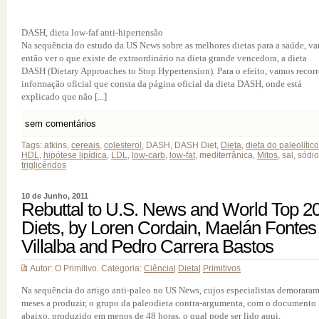
DASH, dieta low-faf anti-hipertensão
Na sequência do estudo da US News sobre as melhores dietas para a saúde, v
então ver o que existe de extraordinário na dieta grande vencedora, a dieta
DASH (Dietary Approaches to Stop Hypertension). Para o efeito, vamos recorr
informação oficial que consta da página oficial da dieta DASH, onde está
explicado que não [...]
sem comentários
Tags: atkins,
cereais
,
colesterol
, DASH, DASH Diet,
Dieta
,
dieta do paleolítico
HDL
,
hipótese lipídica
,
LDL
,
low-carb
,
low-fat
, mediterrânica,
Mitos
, sal, sódio
triglicéridos
10 de Junho, 2011
Rebuttal to U.S. News and World Top 2
Diets, by Loren Cordain, Maelán Fontes
Villalba and Pedro Carrera Bastos
Autor: O Primitivo. Categoria:
Ciência
|
Dieta
|
Primitivos
Na sequência do artigo anti-paleo no US News, cujos especialistas demoraram
meses a produzir, o grupo da paleodieta contra-argumenta, com o documento
abaixo, produzido em menos de 48 horas, o qual pode ser lido aqui.