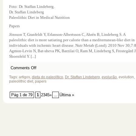
Foto: Dr. Staffan Lindeberg.
Dr. Staffan Lindeberg
Paleolithic Diet in Medical Nutrition
Papers
Jönsson T, Granfeldt Y, Erlanson-Albertsson C, Ahrén B, Lindeberg S. A
paleolithic diet is more satiating per calorie than a mediterranean-like diet in
individuals with ischemic heart disease. Nutr Metab (Lond). 2010 Nov 30;7:8
Agmon-Levin N, Bat-sheva PK, Barzilai O, Ram M, Lindeberg S, Frostegård J
Shoenfeld Y. [...]
Comments Off
Tags: artigos,
dieta do paleolítico
,
Dr. Staffan Lindeberg
,
evolução
, evolution,
paleolithic diet, papers
Pág 1 de 79
1
2345»
...
Última »