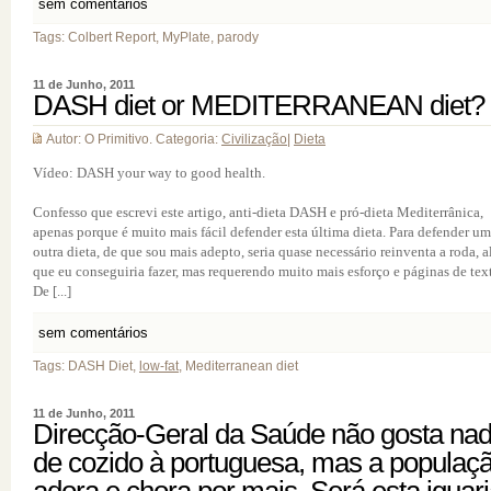
sem comentários
Tags: Colbert Report, MyPlate, parody
11 de Junho, 2011
DASH diet or MEDITERRANEAN diet?
Autor: O Primitivo. Categoria:
Civilização
|
Dieta
Vídeo: DASH your way to good health.
Confesso que escrevi este artigo, anti-dieta DASH e pró-dieta Mediterrânica,
apenas porque é muito mais fácil defender esta última dieta. Para defender u
outra dieta, de que sou mais adepto, seria quase necessário reinventa a roda, 
que eu conseguiria fazer, mas requerendo muito mais esforço e páginas de tex
De [...]
sem comentários
Tags: DASH Diet,
low-fat
, Mediterranean diet
11 de Junho, 2011
Direcção-Geral da Saúde não gosta na
de cozido à portuguesa, mas a populaç