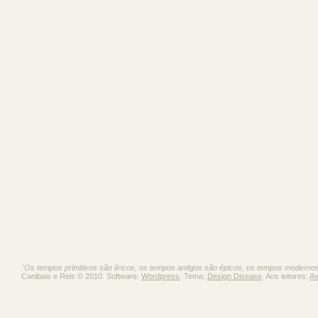
"Os tempos primitivos são líricos, os tempos antigos são épicos, os tempos moderno
Canibais e Reis © 2010. Software:
Wordpress
. Tema:
Design Disease
. Aos leitores:
Av