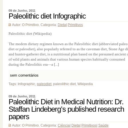
09 de Junho, 2011
Paleolithic diet Infographic
Autor: O Primitivo. Categoria:
Dieta
|
Primitivos
Paleolithic diet (Wikipedia)
The modern dietary regimen known as the Paleolithic diet (abbreviated paleo
diet or paleodiet), also popularly referred to as the caveman diet, Stone Age d
and hunter-gatherer diet, is a nutritional plan based on the presumed ancient 
of wild plants and animals that various human species habitually consumed
during the Paleolithic era—a [...]
sem comentários
Tags: Infographic,
paleodiet
, paleolithic diet, Wikipedia
09 de Junho, 2011
Paleolithic Diet in Medical Nutrition: Dr.
Staffan Lindeberg’s published research
papers
Autor: O Primitivo. Categoria:
Ciência
|
Dieta
|
Primitivos
|
Saúde