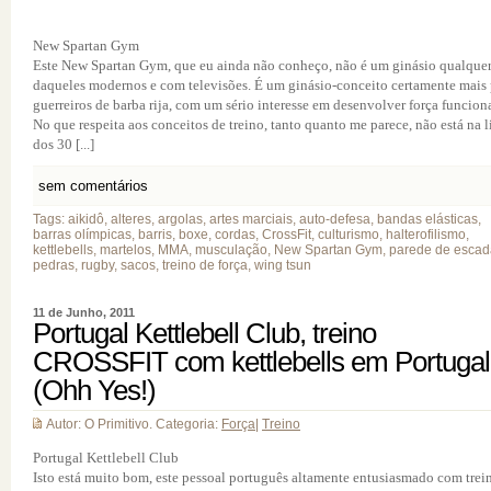
New Spartan Gym
Este New Spartan Gym, que eu ainda não conheço, não é um ginásio qualquer
daqueles modernos e com televisões. É um ginásio-conceito certamente mais 
guerreiros de barba rija, com um sério interesse em desenvolver força funciona
No que respeita aos conceitos de treino, tanto quanto me parece, não está na l
dos 30 [...]
sem comentários
Tags: aikidô, alteres, argolas, artes marciais, auto-defesa, bandas elásticas,
barras olímpicas, barris, boxe, cordas, CrossFit, culturismo, halterofilismo,
kettlebells, martelos, MMA, musculação, New Spartan Gym, parede de escad
pedras, rugby, sacos, treino de força, wing tsun
11 de Junho, 2011
Portugal Kettlebell Club, treino
CROSSFIT com kettlebells em Portugal
(Ohh Yes!)
Autor: O Primitivo. Categoria:
Força
|
Treino
Portugal Kettlebell Club
Isto está muito bom, este pessoal português altamente entusiasmado com trei