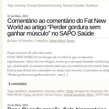
Tags: Healing Through Barefoot Running, Michael Sandler, RunBare
13 de Maio, 2011
Comentário ao comentário do Fat New
World ao artigo “Perder gordura sem
ganhar músculo” no SAPO Saúde
Autor: O Primitivo. Categoria:
Dieta
|
Mitos
|
Treino
Pegar em pesos dá cabo das costas
O FAT NEW WORLD é um blogue de excelência que acompanho
regularmente. Adoro ler este blogue, escrito por um rapaz formado em Biolog
que, dominando os assuntos (muito mais que eu), também escreve muito bem.
Estava para deixar um comentário no artigo mais recente, Comentário ao arti
"Perder gordura sem ganhar músculo", mas [...]
1
comentário
Tags: aeróbico, anaeróbico, calorias, défice,
Dieta
, emagrecer, engordar, Fat
New World,
Força
, gordura, massa magra,
massa muscular
,
Mitos
, SAPO Sa
10 de Maio, 2011