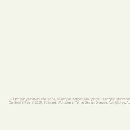
"Os tempos primitivos são líricos, os tempos antigos são épicos, os tempos moderno
Canibais e Reis © 2010. Software:
Wordpress
. Tema:
Design Disease
. Aos leitores:
Av