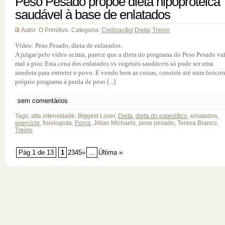
Peso Pesado propõe dieta hipoproteica
saudável à base de enlatados
Autor: O Primitivo. Categoria:
Civilização
|
Dieta
|
Treino
Vídeo: Peso Pesado, dieta de enlatados.
A julgar pelo vídeo acima, parece que a dieta do programa do Peso Pesado va
mal a pior. Esta cena dos enlatados vs vegetais saudáveis só pode ser uma
anedota para entreter o povo. E vendo bem as coisas, consiste até num boicot
próprio programa à perda de peso [...]
sem comentários
Tags: alta intensidade, Biggest Loser,
Dieta
,
dieta do paleolítico
, enlatados,
exercício
, fisiologista,
Força
, Jillian Michaels, peso pesado, Teresa Branco,
Treino
Pág 1 de 13
1
2345»
...
Última »