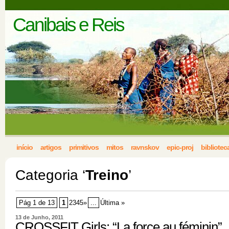
Canibais e Reis
início
artigos
primitivos
mitos
ravnskov
epic-proj
bibliotec
Categoria ‘
Treino
’
Pág 1 de 13
1
2345»
...
Última »
13 de Junho, 2011
CROSSFIT Girls: “La force au féminin”