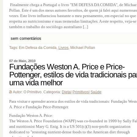
Finalmente chega a Portugal o livro "EM DEFESA DA COMIDA", de Michae
Pollan. Este é um dos meus autores favoritos, de quem já falei aqui numerosas
vezes. Este livro influenciou bastante o meu pensamento, em especial no que
respeita ao nutricionismo e suas tremendas limitações. A este respeito, veja-se
também o trabalho do sociólogo australiano [...]
sem comentários
Tags: Em Defesa da Comida,
Livros
, Michael Pollan
07 de Maio, 2010
Fundações Weston A. Price e Price-
Pottenger, estilos de vida tradicionais pa
uma vida melhor
Autor: O Primitivo. Categoria:
Dieta
|
Primitivos
|
Saúde
Para visitar e aprender acerca dos estilos de vida tradicionais: Fundação Wes
A. Price e Fundação Price-Pottenger.
Fundação Weston A. Price:
The Weston A. Price Foundation (WAPF) was co-founded in 1999 by Sally Fa
and nutritionist Mary G. Enig. It is a US 501(c)(3) non-profit organization
dedicated to "restoring nutrient-dense foods to the American diet through