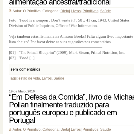
alimentação ancestral/tradicional
Autor: O Primitivo. Categoria:
Dieta
|
Livros
|
Primitivos
|
Saúde
Foto: "Food is a weapon : Don’t waste it!", 58 x 41 cm, 1943, United States
Division of Public Inquiries, Office of War Information.
Veja também estas listmania na Amazon Books! Falta algum livro importante
lista abaixo? Por favor deixe as suas sugestões nos comentários.
————————————————————————
[01] - "The Primal Blueprint" (2009), Mark Sisson, Primal Nutrition, Inc.
[02] - "Food [...]
sem comentários
Tags: estilo de vida,
Livros
,
Saúde
19 de Maio, 2010
“Em Defesa da Comida”, livro de Micha
Pollan finalmente traduzido para
português europeu e publicado em
Portugal
Autor: O Primitivo. Categoria:
Dieta
|
Livros
|
Primitivos
|
Saúde