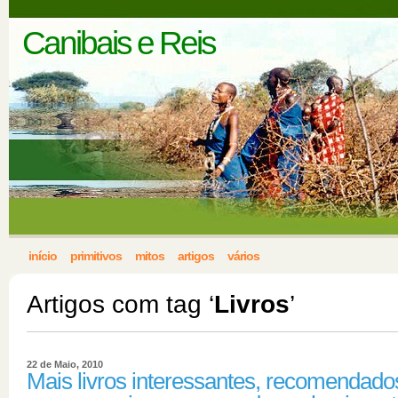
Canibais e Reis
início
primitivos
mitos
artigos
vários
Artigos com tag ‘
Livros
’
22 de Maio, 2010
Mais livros interessantes, recomendado