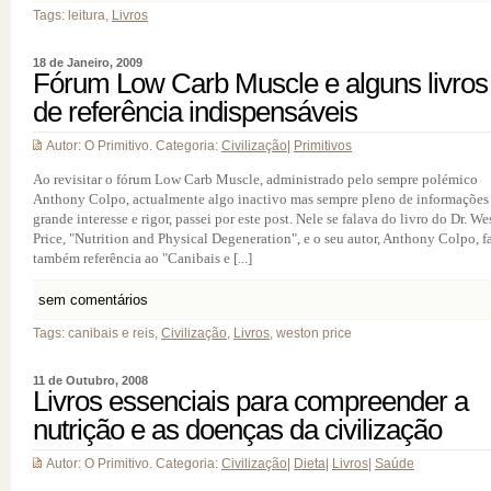
Tags: leitura,
Livros
18 de Janeiro, 2009
Fórum Low Carb Muscle e alguns livros
de referência indispensáveis
Autor: O Primitivo. Categoria:
Civilização
|
Primitivos
Ao revisitar o fórum Low Carb Muscle, administrado pelo sempre polémico
Anthony Colpo, actualmente algo inactivo mas sempre pleno de informações
grande interesse e rigor, passei por este post. Nele se falava do livro do Dr. W
Price, "Nutrition and Physical Degeneration", e o seu autor, Anthony Colpo, f
também referência ao "Canibais e [...]
sem comentários
Tags: canibais e reis,
Civilização
,
Livros
, weston price
11 de Outubro, 2008
Livros essenciais para compreender a
nutrição e as doenças da civilização
Autor: O Primitivo. Categoria:
Civilização
|
Dieta
|
Livros
|
Saúde