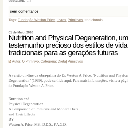
education, [...]
sem comentários
Tags:
Fundação Weston Price
,
Livros
,
Primitivos
, tradicionais
01 de Maio, 2010
Nutrition and Physical Degeneration, u
testemunho precioso dos estilos de vida
tradicionais para as gerações futuras
Autor: O Primitivo. Categoria:
Dieta
|
Primitivos
A versão on-line da obra-prima do Dr. Weston A. Price, "Nutrition and Physica
Degeneration" (1939), pode ser lida aqui. Para mais informações, visite a pág
da Fundação Weston A. Price.
Nutrition and
Physical Degeneration
A Comparison of Primitive and Modern Diets
and Their Effects
BY
Weston A. Price, MS., D.D.S., F.A.G.D.