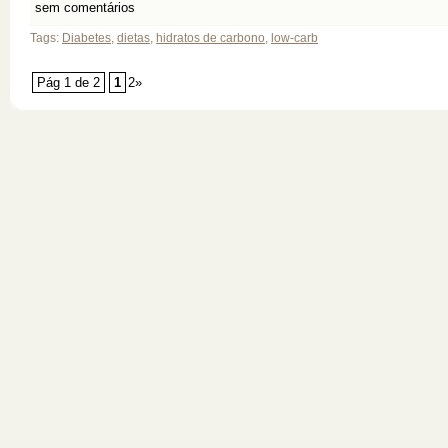
sem comentários
Tags:
Diabetes
,
dietas
,
hidratos de carbono
,
low-carb
Pág 1 de 2
1
2»