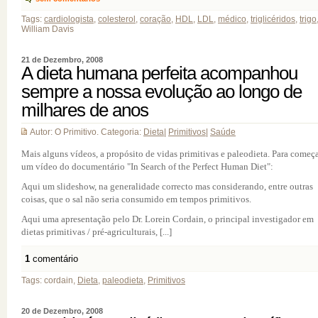
Tags:
cardiologista
,
colesterol
,
coração
,
HDL
,
LDL
,
médico
,
triglicéridos
,
trigo
William Davis
21 de Dezembro, 2008
A dieta humana perfeita acompanhou
sempre a nossa evolução ao longo de
milhares de anos
Autor: O Primitivo. Categoria:
Dieta
|
Primitivos
|
Saúde
Mais alguns vídeos, a propósito de vidas primitivas e paleodieta. Para começa
um vídeo do documentário "In Search of the Perfect Human Diet":
Aqui um slideshow, na generalidade correcto mas considerando, entre outras
coisas, que o sal não seria consumido em tempos primitivos.
Aqui uma apresentação pelo Dr. Lorein Cordain, o principal investigador em
dietas primitivas / pré-agriculturais, [...]
1
comentário
Tags: cordain,
Dieta
,
paleodieta
,
Primitivos
20 de Dezembro, 2008