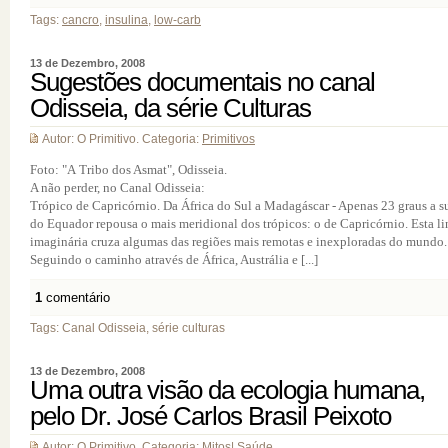
Tags:
cancro
,
insulina
,
low-carb
13 de Dezembro, 2008
Sugestões documentais no canal
Odisseia, da série Culturas
Autor: O Primitivo. Categoria:
Primitivos
Foto: "A Tribo dos Asmat", Odisseia.
A não perder, no Canal Odisseia:
Trópico de Capricórnio. Da África do Sul a Madagáscar - Apenas 23 graus a s
do Equador repousa o mais meridional dos trópicos: o de Capricórnio. Esta l
imaginária cruza algumas das regiões mais remotas e inexploradas do mundo.
Seguindo o caminho através de África, Austrália e [...]
1
comentário
Tags: Canal Odisseia, série culturas
13 de Dezembro, 2008
Uma outra visão da ecologia humana,
pelo Dr. José Carlos Brasil Peixoto
Autor: O Primitivo. Categoria:
Mitos
|
Saúde