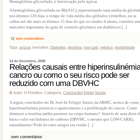
Hemoglobina glicosilada, a intoxicação pelo açúcar
A hemoglobina glicosilada ou Hb(A1C), representando uma média da glicém
nos últimos 120 dias, o tempo de vida média dos glóbulos vermelhos, ou se
calhar até são mais os últimos 15 dias do que os citados 4 meses, constitui um
marcador importante do grau de controlo glicémico em diabéticos [...]
sem comentários
Tags:
açúcar
, bernstein,
Diabetes
,
glicémia
,
low-carb
,
médico
,
mortalidade
14 de Dezembro, 2008
Relações causais entre hiperinsulinémia
cancro ou como o seu risco pode ser
reduzido com uma DBVHC
Autor: O Primitivo. Categoria:
Civilização
|
Dieta
|
Saúde
A seguir, conclusões do Dr. José de Felippe Junior, da ABMC, acerca de como
hiperinsulinémia potencia o aparecimento e a proliferação do cancro. Como
diminuir a insulina média presente no corpo humano? Através de uma dieta d
baixo valor em hidratos de carbono (DBVHC, o mesmo que LOW-CARB),
naturalmente! Pode ler estes artigos em versão [...]
sem comentários