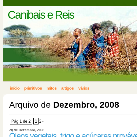
Canibais e Reis
início
primitivos
mitos
artigos
vários
Arquivo de
Dezembro, 2008
Pág 1 de 2
1
2»
28 de Dezembro, 2008
Óleos vegetais, trigo e açúcares prováv