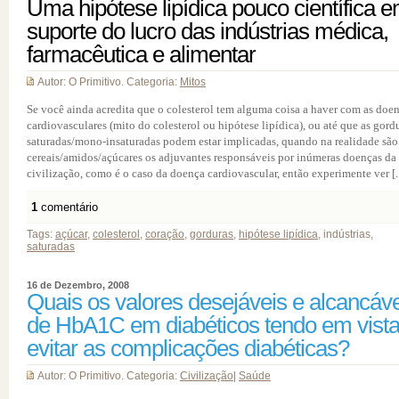
Uma hipótese lipídica pouco científica 
suporte do lucro das indústrias médica,
farmacêutica e alimentar
Autor: O Primitivo. Categoria:
Mitos
Se você ainda acredita que o colesterol tem alguma coisa a haver com as doe
cardiovasculares (mito do colesterol ou hipótese lipídica), ou até que as gord
saturadas/mono-insaturadas podem estar implicadas, quando na realidade são
cereais/amidos/açúcares os adjuvantes responsáveis por inúmeras doenças da
civilização, como é o caso da doença cardiovascular, então experimente ver [..
1
comentário
Tags:
açúcar
,
colesterol
,
coração
,
gorduras
,
hipótese lipídica
, indústrias,
saturadas
16 de Dezembro, 2008
Quais os valores desejáveis e alcancáv
de HbA1C em diabéticos tendo em vist
evitar as complicações diabéticas?
Autor: O Primitivo. Categoria:
Civilização
|
Saúde