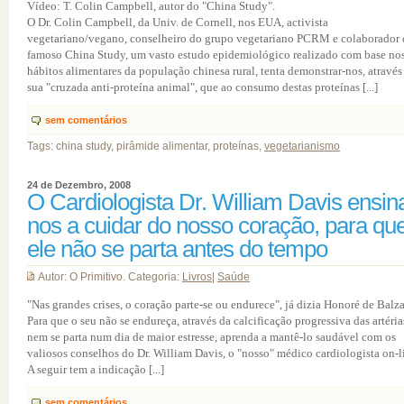
Vídeo: T. Colin Campbell, autor do "China Study".
O Dr. Colin Campbell, da Univ. de Cornell, nos EUA, activista
vegetariano/vegano, conselheiro do grupo vegetariano PCRM e colaborador
famoso China Study, um vasto estudo epidemiológico realizado com base no
hábitos alimentares da população chinesa rural, tenta demonstrar-nos, através
sua "cruzada anti-proteína animal", que ao consumo destas proteínas [...]
sem comentários
Tags: china study, pirâmide alimentar, proteínas,
vegetarianismo
24 de Dezembro, 2008
O Cardiologista Dr. William Davis ensin
nos a cuidar do nosso coração, para qu
ele não se parta antes do tempo
Autor: O Primitivo. Categoria:
Livros
|
Saúde
"Nas grandes crises, o coração parte-se ou endurece", já dizia Honoré de Balza
Para que o seu não se endureça, através da calcificação progressiva das artéria
nem se parta num dia de maior estresse, aprenda a mantê-lo saudável com os
valiosos conselhos do Dr. William Davis, o "nosso" médico cardiologista on-l
A seguir tem a indicação [...]
sem comentários