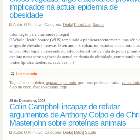
implicados na actual epidemia de
obesidade
Autor: O Primitivo. Categoria:
Dieta
|
Primitivos
|
Saúde
Informação para uma saúde integral
O Whole Health Source (WHS) tem vindo a publicar recentemente uma série 
artigos de elevado interesse. O seu autor, Stephan, um estudante de doutoram
em neurobiologia, interessado no estudo dos estilos de vida de povos primiti
explora nessa série a génese da actual epidemia de obesidade, contrapondo as
fontes lipídica modernas, cada vez [...]
1
comentário
Tags: ácido linoleico,
açúcares
,
cereais
, gorduras poliinsaturadas,
obesidad
óleo de coco
,
óleos vegetais
,
trigo
25 de Dezembro, 2008
Colin Campbell incapaz de refutar
argumentos de Anthony Colpo e de Chri
Masterjohn sobre proteínas animais
Autor: O Primitivo. Categoria:
Dieta
|
Mitos
|
Saúde