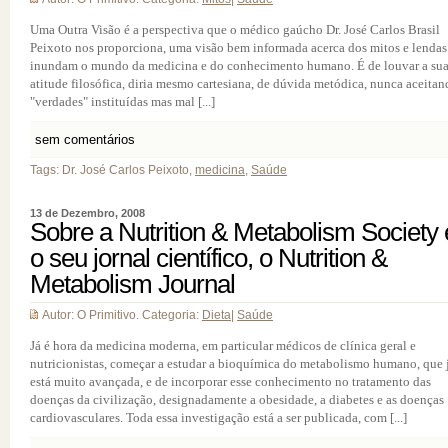
Uma Outra Visão é a perspectiva que o médico gaúcho Dr. José Carlos Brasil
Peixoto nos proporciona, uma visão bem informada acerca dos mitos e lendas
inundam o mundo da medicina e do conhecimento humano. É de louvar a su
atitude filosófica, diria mesmo cartesiana, de dúvida metódica, nunca aceita
"verdades" instituídas mas mal [...]
sem comentários
Tags: Dr. José Carlos Peixoto,
medicina
,
Saúde
13 de Dezembro, 2008
Sobre a Nutrition & Metabolism Society 
o seu jornal científico, o Nutrition &
Metabolism Journal
Autor: O Primitivo. Categoria:
Dieta
|
Saúde
Já é hora da medicina moderna, em particular médicos de clínica geral e
nutricionistas, começar a estudar a bioquímica do metabolismo humano, que 
está muito avançada, e de incorporar esse conhecimento no tratamento das
doenças da civilização, designadamente a obesidade, a diabetes e as doenças
cardiovasculares. Toda essa investigação está a ser publicada, com [...]