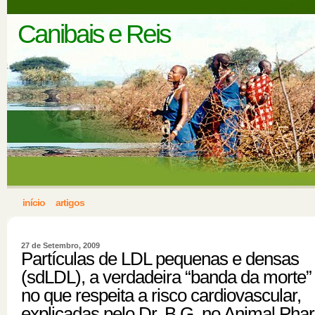
Canibais e Reis
início
artigos
27 de Setembro, 2009
Partículas de LDL pequenas e densas
(sdLDL), a verdadeira “banda da morte”
no que respeita a risco cardiovascular,
explicadas pelo Dr. B.G. no Animal Pha