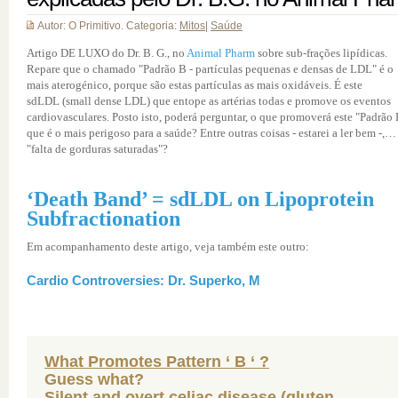
Autor: O Primitivo. Categoria:
Mitos
|
Saúde
Artigo DE LUXO do Dr. B. G., no
Animal Pharm
sobre sub-frações lipídicas.
Repare que o chamado "Padrão B - partículas pequenas e densas de LDL" é o
mais aterogénico, porque são estas partículas as mais oxidáveis. É este
sdLDL (small dense LDL) que entope as artérias todas e promove os eventos
cardiovasculares. Posto isto, poderá perguntar, o que promoverá este "Padrão 
que é o mais perigoso para a saúde? Entre outras coisas - estarei a ler bem -,…
"falta de gorduras saturadas"?
‘Death Band’ = sdLDL on Lipoprotein
Subfractionation
Em acompanhamento deste artigo, veja também este outro:
Cardio Controversies: Dr. Superko, M
What Promotes Pattern ‘ B ‘ ?
Guess what?
Silent and overt celiac disease (gluten