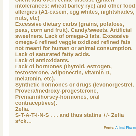
intolerances: wheat barley rye) and other food
allergies (A1-casein, egg whites, nightshades,
nuts, etc)
Excessive dietary carbs (grains, potatoes,
peas, corn and fruit). Candy/sweets. Artificial
sweetners. Lack of omega-3 fats. Excessive
omega-6 refined veggie oxidized refined fats
not meant for human or animal consumption.
Lack of saturated fatty acids.
Lack of antioxidants.
Lack of hormones (thyroid, estrogen,
testosterone, adiponectin, vitamin D,
melatonin, etc).
Synthetic hormones or drugs (levonorgestrel,
Provera/medroxy-progesterone,
Premarin/horsey-hormones, oral
contraceptives).
Zetia.
S-T-A-T-I-N-S . . . and thus statins +/- Zetia
s*ck…
Fonte:
Animal Pharm