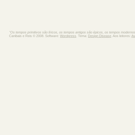
"Os tempos primitivos são líricos, os tempos antigos são épicos, os tempos moderno
Canibais e Reis © 2008. Software:
Wordpress
. Tema:
Design Disease
. Aos leitores:
Av