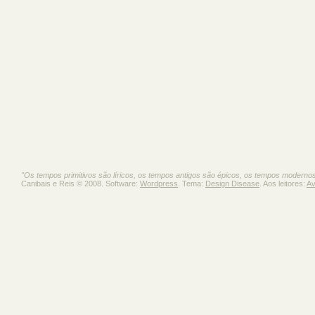
"Os tempos primitivos são líricos, os tempos antigos são épicos, os tempos moderno
Canibais e Reis © 2008. Software:
Wordpress
. Tema:
Design Disease
. Aos leitores:
Av