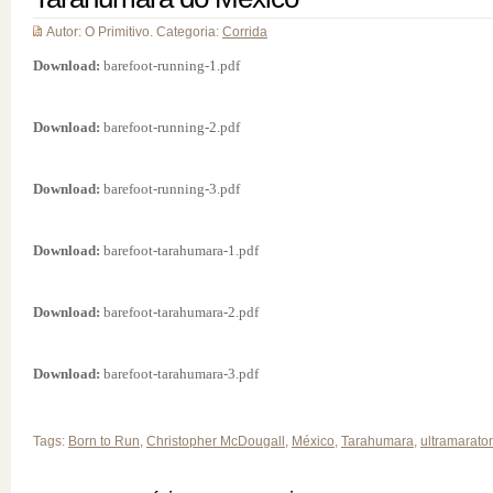
Autor: O Primitivo. Categoria:
Corrida
Download:
barefoot-running-1.pdf
Download:
barefoot-running-2.pdf
Download:
barefoot-running-3.pdf
Download:
barefoot-tarahumara-1.pdf
Download:
barefoot-tarahumara-2.pdf
Download:
barefoot-tarahumara-3.pdf
Tags:
Born to Run
,
Christopher McDougall
,
México
,
Tarahumara
,
ultramarato