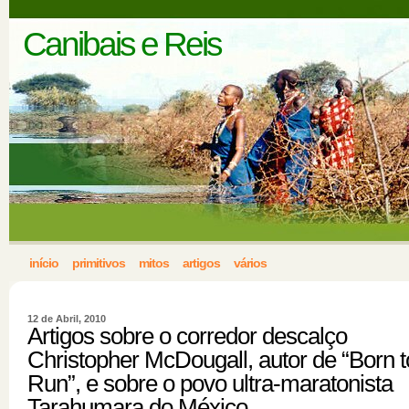
Canibais e Reis
início
primitivos
mitos
artigos
vários
12 de Abril, 2010
Artigos sobre o corredor descalço
Christopher McDougall, autor de “Born t
Run”, e sobre o povo ultra-maratonista
Tarahumara do México