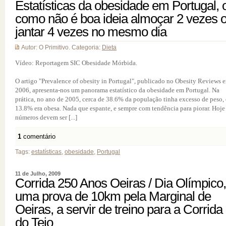
Estatísticas da obesidade em Portugal, 
como não é boa ideia almoçar 2 vezes 
jantar 4 vezes no mesmo dia
Autor: O Primitivo. Categoria:
Dieta
Vídeo: Reportagem SIC Obesidade Mórbida.
O artigo "Prevalence of obesity in Portugal", publicado no Obesity Reviews 
2006, apresenta-nos um panorama estatístico da obesidade em Portugal. Na
prática, no ano de 2005, cerca de 38.6% da população tinha excesso de peso, 
13.8% era obesa. Nada que espante, e sempre com tendência para piorar. Hoje
números devem ser [...]
1
comentário
Tags:
estatísticas
,
obesidade
,
Portugal
11 de Julho, 2009
Corrida 250 Anos Oeiras / Dia Olímpico,
uma prova de 10km pela Marginal de
Oeiras, a servir de treino para a Corrida
do Tejo