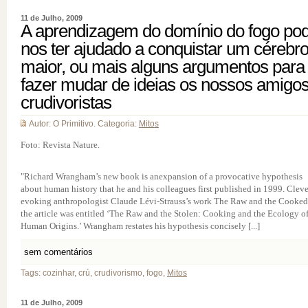
11 de Julho, 2009
A aprendizagem do domínio do fogo po
nos ter ajudado a conquistar um cérebr
maior, ou mais alguns argumentos para
fazer mudar de ideias os nossos amigo
crudivoristas
Autor: O Primitivo. Categoria:
Mitos
Foto: Revista Nature.
"Richard Wrangham’s new book is anexpansion of a provocative hypothesis
about human history that he and his colleagues first published in 1999. Cleve
evoking anthropologist Claude Lévi-Strauss’s work The Raw and the Cooked
the article was entitled ‘The Raw and the Stolen: Cooking and the Ecology o
Human Origins.’ Wrangham restates his hypothesis concisely [...]
sem comentários
Tags: cozinhar, crú, crudivorismo, fogo,
Mitos
11 de Julho, 2009