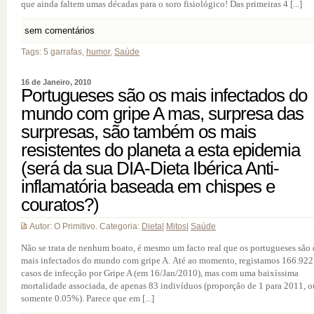
que ainda faltem umas décadas para o soro fisiológico! Das primeiras 4 [...]
sem comentários
Tags: 5 garrafas,
humor
,
Saúde
16 de Janeiro, 2010
Portugueses são os mais infectados do
mundo com gripe A mas, surpresa das
surpresas, são também os mais
resistentes do planeta a esta epidemia
(será da sua DIA-Dieta Ibérica Anti-
inflamatória baseada em chispes e
couratos?)
Autor: O Primitivo. Categoria:
Dieta
|
Mitos
|
Saúde
Não se trata de nenhum boato, é mesmo um facto real que os portugueses são
mais infectados do mundo com gripe A. Até ao momento, registamos 166.922
casos de infecção por Gripe A (em 16/Jan/2010), mas com uma baixíssima
mortalidade associada, de apenas 83 indivíduos (proporção de 1 para 2011, o
somente 0.05%). Parece que em [...]