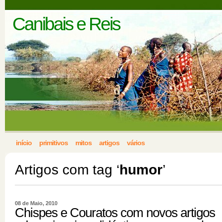
Canibais e Reis
início
primitivos
mitos
artigos
vários
Artigos com tag ‘
humor
’
08 de Maio, 2010
Chispes e Couratos com novos artigos