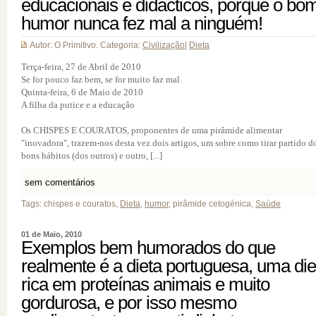
educacionais e didácticos, porque o bo
humor nunca fez mal a ninguém!
Autor: O Primitivo. Categoria:
Civilização
|
Dieta
Terça-feira, 27 de Abril de 2010
Se for pouco faz bem, se for muito faz mal
Quinta-feira, 6 de Maio de 2010
A filha da putice e a educação
Os CHISPES E COURATOS, proponentes de uma pirâmide alimentar
"inovadora", trazem-nos desta vez dois artigos, um sobre como tirar partido d
bons hábitos (dos outros) e outro, [...]
sem comentários
Tags: chispes e couratos,
Dieta
,
humor
, pirâmide cetogénica,
Saúde
01 de Maio, 2010
Exemplos bem humorados do que
realmente é a dieta portuguesa, uma die
rica em proteínas animais e muito
gordurosa, e por isso mesmo