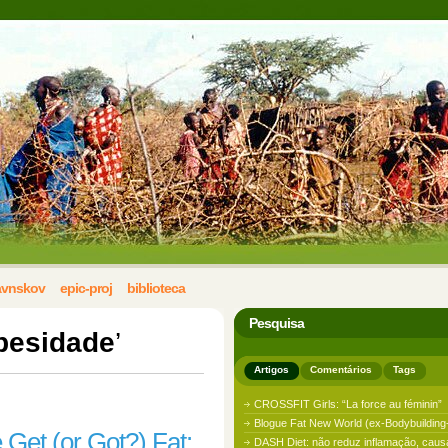
avnskov
epic-proj
biblioteca
Pesquisa
besidade
’
Artigos
Comentários
Tags
CROSSFIT Girls: “La force au féminin”
Blogue Fat New World (ex-Bodybuildin
Get (or Got?) Fat:
DASH Diet: não reduz inflamação, cau