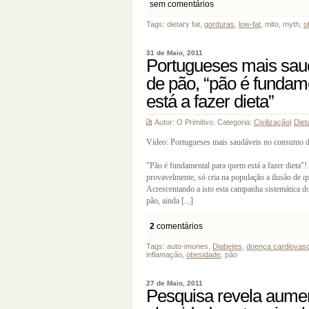
sem comentários
Tags: dietary fat,
gorduras
,
low-fat
, mito, myth,
o
31 de Maio, 2011
Portugueses mais sau
de pão, “pão é fundam
está a fazer dieta”
Autor: O Primitivo. Categoria:
Civilização
|
Diet
Vídeo: Portugueses mais saudáveis no consumo d
"Pão é fundamental para quem está a fazer dieta"!
provavelmente, só cria na população a ilusão de q
Acrescentando a isto esta campanha sistemática 
pão, ainda [...]
2
comentários
Tags: auto-imunes,
Diabetes
,
doença cardiovasc
inflamação,
obesidade
, pão
27 de Maio, 2011
Pesquisa revela aume