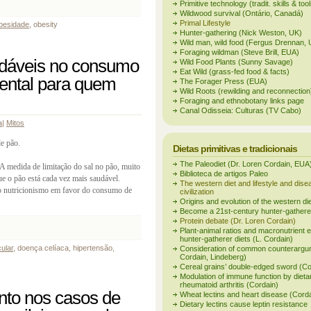
Primitive technology (tradit. skills & too
Wildwood survival (Ontário, Canadá)
Primal Lifestyle
besidade
, obesity
Hunter-gathering (Nick Weston, UK)
Wild man, wild food (Fergus Drennan, 
Foraging wildman (Steve Brill, EUA)
dáveis no consumo
Wild Food Plants (Sunny Savage)
Eat Wild (grass-fed food & facts)
ental para quem
The Forager Press (EUA)
Wild Roots (rewilding and reconnection
Foraging and ethnobotany links page
Canal Odisseia: Culturas (TV Cabo)
a
|
Mitos
e pão.
Dietas primitivas e tradicionais
The Paleodiet (Dr. Loren Cordain, EUA
 A medida de limitação do sal no pão, muito
Biblioteca de artigos Paleo
ue o pão está cada vez mais saudável.
The western diet and lifestyle and dise
do nutricionismo em favor do consumo de
civilization
Origins and evolution of the western di
Become a 21st-century hunter-gathere
Protein debate (Dr. Loren Cordain)
Plant-animal ratios and macronutrient 
hunter-gatherer diets (L. Cordain)
ular
, doença celíaca, hipertensão,
Consideration of common counterargu
Cordain, Lindeberg)
Cereal grains’ double-edged sword (Co
Modulation of immune function by dietar
rheumatoid arthritis (Cordain)
nto nos casos de
Wheat lectins and heart disease (Cord
Dietary lectins cause leptin resistance