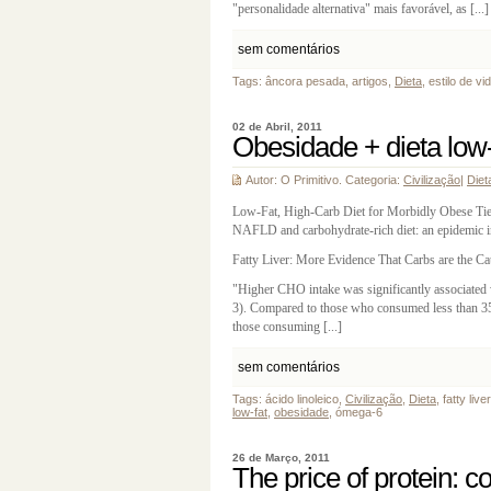
"personalidade alternativa" mais favorável, as [...]
sem comentários
Tags: âncora pesada, artigos,
Dieta
, estilo de vi
02 de Abril, 2011
Obesidade + dieta low-
Autor: O Primitivo. Categoria:
Civilização
|
Diet
Low-Fat, High-Carb Diet for Morbidly Obese Tie
NAFLD and carbohydrate-rich diet: an epidemic in
Fatty Liver: More Evidence That Carbs are the C
"Higher CHO intake was significantly associated 
3). Compared to those who consumed less than 35
those consuming [...]
sem comentários
Tags: ácido linoleico,
Civilização
,
Dieta
, fatty li
low-fat
,
obesidade
, ómega-6
26 de Março, 2011
The price of protein: 