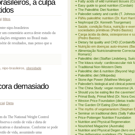
asileiros, a culpa
Fatty acids of wild ruminant tissues (C
Easy guide to good nutrition (Cordain)
tidos
The Paleolithic Diet Nutrition
Paleodiet satiety and cardio (T. Johnso
PāNu paleolithic nutrition (Dr. Kurt Harr
a
|
Mitos
Nephropal (Dr. Kenneth Tourgeman)
Saúde, condição física, nutrição e exe
tre nipo-brasileiros
sociedades primitivas (Pedro Bastos)
de um comentário acerca deste estudo da
Carga ácida da dieta, osteoporose e s
ulações emigrantes no Brasil mais
(Pedro Bastos)
Dietary fat quality and CHD (Cordain/B
érie de resultados, mas penso que a
Nutrição em doenças auto-imunes (Ba
Alimentação Nutricionalmente Correcta
Romariz)
Paleolithic diet (Staffan Lindeberg, Sué
The kitava study: cardiovascular risk f
Traditional Non-Western Diets
 nipo-brasileiros,
obesidade
Paleolithic diet & nutrition (Beyond Veg)
Paleolithic diet (Wikipedia)
Stone Age Power (Matthew Metzgar)
ncora demasiado
Paleodiet’s biological and clinical potent
The China Study: vegan nonsense (A. 
Should you be eating like the cavemen
Primal Body, Primal Mind (Dr. Nora G
Weston Price Foundation (dietas tradic
cia
|
Dieta
The Garden Of Eating (Don Matez)
The myths of vegetarianism (Stephan 
Seminar on traditional diets (Sally Fallo
ram do The National Weight Control
Price-Pottenger Nutrition Foundation
serva o estilo de vida e dieta de
Nutrition and Physical Regeneration
Nourished Magazine (Australia)
ficativas e duradouras. Conforme se pode
Nutrition and Physical Degen (livro on-l
estilo de vida, assumindo uma
The deflamation guidelines (Dr. Seama