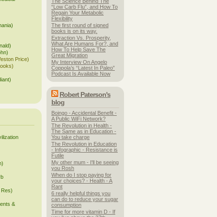
The Science Behind The
“Low Carb Flu”, and How To
Regain Your Metabolic
Flexibility
mania)
The first round of signed
books is on its way.
Extraction Vs. Prosperity,
What Are Humans For?, and
nald)
How To Help Save The
ohn)
Great Migration
Weston Price)
My Interview On Angelo
books)
Coppola’s “Latest In Paleo”
Podcast Is Available Now
iant)
Robert Paterson's
blog
Boingo - Accidental Benefit -
A Public WiFi Network?
The Revolution in Health -
The Same as in Education -
lization
You take charge
The Revolution in Education
- Infographic - Resistance is
Futile
My other mum - I'll be seeing
n)
you Rosh
When do I stop paying for
rb
your choices? - Health - A
Rant
y Res)
6 really helpful things you
can do to reduce your sugar
ents &
consumption
Time for more vitamin D - If