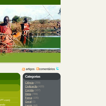
artigos
comentários
Categorias
Ciência
(259)
Civilização
(420)
Corrida
(107)
Dieta
(789)
Força
(105)
g-PT.com)
Geral
(1)
sando
Livros
(44)