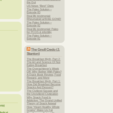
the Gut
US News “Best” Diets
The Paleo Solution –
Episode 83
Real life testimonial:
Rheumatoid arthritis GONE!
The Paleo Solution –
Episode 82
Real life testimonial: Paleo
for PCOS & infertility
The Paleo Solution –
Episode 81
The Gnoll Credo (J.
Stanton)
The Breakfast Myth, Part 2:
The Art and Science Of Not
Eating Breakfast
The Overachiever’s Week
Off: Why Bother With Paleo?
A Quick Book Review, Food
Reward, and More
The Breakfast Myth, Part 1:
How Did Breakfast Become
Snacks And Dessert?
The Civilized Savage and
the Uncivilized Civilization
Why Snack Food Is
Addictive: The Grand Unified
Theory of Snack Appeal
ania)
How “Heart-Healthy Whole
Grains” Make Us Fat
Medical