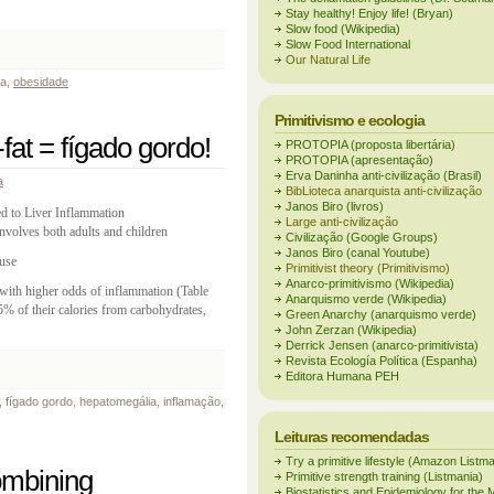
Stay healthy! Enjoy life! (Bryan)
Slow food (Wikipedia)
Slow Food International
Our Natural Life
da,
obesidade
Primitivismo e ecologia
fat = fígado gordo!
PROTOPIA (proposta libertária)
PROTOPIA (apresentação)
Erva Daninha anti-civilização (Brasil)
a
BibLioteca anarquista anti-civilização
Janos Biro (livros)
d to Liver Inflammation
Large anti-civilização
volves both adults and children
Civilização (Google Groups)
Janos Biro (canal Youtube)
ause
Primitivist theory (Primitivismo)
Anarco-primitivismo (Wikipedia)
with higher odds of inflammation (Table
Anarquismo verde (Wikipedia)
% of their calories from carbohydrates,
Green Anarchy (anarquismo verde)
John Zerzan (Wikipedia)
Derrick Jensen (anarco-primitivista)
Revista Ecología Política (Espanha)
Editora Humana PEH
ver, fígado gordo, hepatomegália, inflamação,
Leituras recomendadas
Try a primitive lifestyle (Amazon Listm
combining
Primitive strength training (Listmania)
Biostatistics and Epidemiology for the 