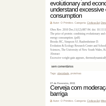
evolutionary and econo
understand excessive
consumption
Autor: O Primitivo. Categoria:
Civilização
|
Diet
Obes Rev. 2010 Dec;11(12):887-94. doi: 10.111
The price of protein: combining evolutionary and
energy consumption. (pdf)
Brooks RC, Simpson SJ, Raubenheimer D.
Evolution & Ecology Research Centre and School 
Sciences, The University of New South Wales, Ke
Abstract
Excessive weight gain appears, thermodynamically 
sem comentários
Tags:
obesidade
, proteínas
27 de Fevereiro, 2011
Cerveja com moderaç
barriga
Autor: O Primitivo. Categoria:
Civilização
|
Mito