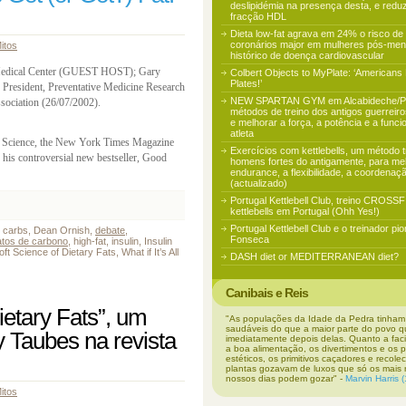
deslipidémia na presença desta, e redu
fracção HDL
Dieta low-fat agrava em 24% o risco de
coronários major em mulheres pós-me
itos
histórico de doença cardiovascular
Medical Center (GUEST HOST); Gary
Colbert Objects to MyPlate: ‘Americans
Plates!’
 President, Preventative Medicine Research
NEW SPARTAN GYM em Alcabideche/Po
sociation (26/07/2002).
métodos de treino dos antigos guerreiros
e melhorar a força, a potência e a func
atleta
r Science, the New York Times Magazine
Exercícios com kettlebells, um método t
 his controversial new bestseller, Good
homens fortes do antigamente, para mel
endurance, a flexibilidade, a coordenaç
(actualizado)
Portugal Kettlebell Club, treino CROSS
kettlebells em Portugal (Ohh Yes!)
Portugal Kettlebell Club e o treinador pi
", carbs, Dean Ornish,
debate
,
Fonseca
atos de carbono
, high-fat, insulin, Insulin
oft Science of Dietary Fats, What if It’s All
DASH diet or MEDITERRANEAN diet?
Canibais e Reis
ietary Fats”, um
"As populações da Idade da Pedra tinham
saudáveis do que a maior parte do povo q
y Taubes na revista
imediatamente depois delas. Quanto a fac
a boa alimentação, os divertimentos e os 
estéticos, os primitivos caçadores e recole
plantas gozavam de luxos que só os mais 
nossos dias podem gozar" -
Marvin Harris 
itos