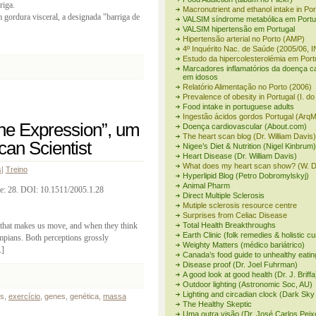
riga.
Macronutrient and ethanol intake in Po
gordura visceral, a designada "barriga de
VALSIM síndrome metabólica em Portu
VALSIM hipertensão em Portugal
Hipertensão arterial no Porto (AMP)
4º Inquérito Nac. de Saúde (2005/06, 
Estudo da hipercolesterolémia em Port
Marcadores inflamatórios da doença c
em idosos
Relatório Alimentação no Porto (2006)
Prevalence of obesity in Portugal (I. d
Food intake in portuguese adults
Ingestão ácidos gordos Portugal (Arq
ne Expression”, um
Doença cardiovascular (About.com)
The heart scan blog (Dr. William Davis)
can Scientist
Nigee’s Diet & Nutrition (Nigel Kinbrum)
Heart Disease (Dr. William Davis)
What does my heart scan show? (W. D
s
|
Treino
Hyperlipid Blog (Petro Dobromylskyj)
Animal Pharm
e: 28. DOI: 10.1511/2005.1.28
Direct Multiple Sclerosis
Mutiple sclerosis resource centre
Surprises from Celiac Disease
e that makes us move, and when they think
Total Health Breakthroughs
Earth Clinic (folk remedies & holistic c
ympians. Both perceptions grossly
Weighty Matters (médico bariátrico)
.]
Canada’s food guide to unhealthy eatin
Disease proof (Dr. Joel Fuhrman)
A good look at good health (Dr. J. Briffa
Outdoor lighting (Astronomic Soc, AU)
Lighting and circadian clock (Dark Sky
es,
exercício
, genes, genética,
massa
The Healthy Skeptic
Uma outra visão (Dr. José Carlos Peix