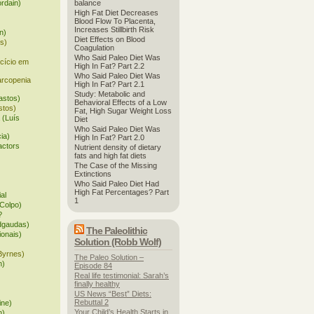
ordain)
balance
High Fat Diet Decreases
Blood Flow To Placenta,
Increases Stillbirth Risk
n)
Diet Effects on Blood
is)
Coagulation
Who Said Paleo Diet Was
rcício em
High In Fat? Part 2.2
Who Said Paleo Diet Was
arcopenia
High In Fat? Part 2.1
Study: Metabolic and
astos)
Behavioral Effects of a Low
stos)
Fat, High Sugar Weight Loss
 (Luís
Diet
Who Said Paleo Diet Was
cia)
High In Fat? Part 2.0
actors
Nutrient density of dietary
fats and high fat diets
The Case of the Missing
Extinctions
Who Said Paleo Diet Had
High Fat Percentages? Part
ial
1
Colpo)
?
edgaudas)
The Paleolithic
ionais)
Solution (Robb Wolf)
Byrnes)
The Paleo Solution –
n)
Episode 84
Real life testimonial: Sarah’s
finally healthy
US News “Best” Diets:
Rebuttal 2
ine)
Your Child’s Health Starts in
n)