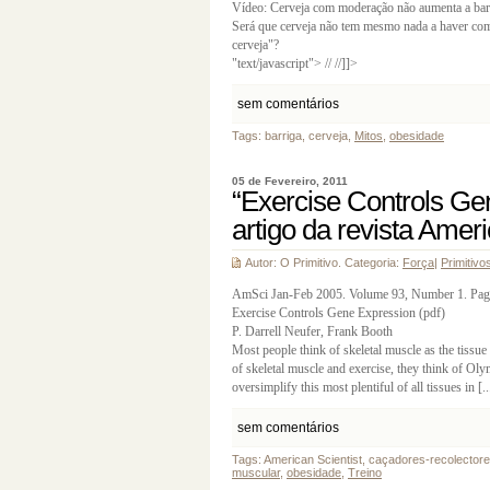
Vídeo: Cerveja com moderação não aumenta a bar
Será que cerveja não tem mesmo nada a haver com 
cerveja"?
"text/javascript"> //
//]]>
sem comentários
Tags: barriga, cerveja,
Mitos
,
obesidade
05 de Fevereiro, 2011
“Exercise Controls Ge
artigo da revista Ameri
Autor: O Primitivo. Categoria:
Força
|
Primitivo
AmSci Jan-Feb 2005. Volume 93, Number 1. Pag
Exercise Controls Gene Expression (pdf)
P. Darrell Neufer, Frank Booth
Most people think of skeletal muscle as the tissu
of skeletal muscle and exercise, they think of Ol
oversimplify this most plentiful of all tissues in [..
sem comentários
Tags: American Scientist, caçadores-recolector
muscular
,
obesidade
,
Treino