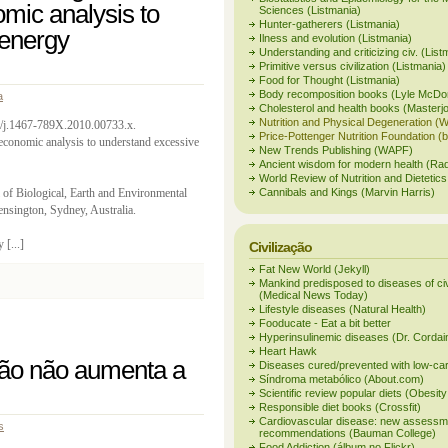
mic analysis to
Sciences (Listmania)
Hunter-gatherers (Listmania)
 energy
Ilness and evolution (Listmania)
Understanding and criticizing civ. (List
Primitive versus civilization (Listmania)
Food for Thought (Listmania)
Body recomposition books (Lyle McDo
a
Cholesterol and health books (Masterj
Nutrition and Physical Degeneration (
1/j.1467-789X.2010.00733.x.
Price-Pottenger Nutrition Foundation (
 economic analysis to understand excessive
New Trends Publishing (WAPF)
Ancient wisdom for modern health (Rad
World Review of Nutrition and Dietetics
of Biological, Earth and Environmental
Cannibals and Kings (Marvin Harris)
nsington, Sydney, Australia.
[...]
Civilização
Fat New World (Jekyll)
Mankind predisposed to diseases of civi
(Medical News Today)
Lifestyle diseases (Natural Health)
Fooducate - Eat a bit better
Hyperinsulinemic diseases (Dr. Cordai
Heart Hawk
ão não aumenta a
Diseases cured/prevented with low-ca
Síndroma metabólico (About.com)
Scientific review popular diets (Obesit
Responsible diet books (Crossfit)
Cardiovascular disease: new assessm
s
recommendations (Bauman College)
Food Addiction (álbum no Flickr)