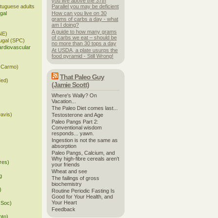
you live above the 37th
rtuguese adults
Parallel you may be deficient
gal
How can you live on 30
grams of carbs a day - what
am I doing?
A guide to how many grams
INE)
of carbs we eat – should be
ugal (SPC)
no more than 30 tops a day
ardiovascular
At USDA, a plate usurps the
food pyramid - Still Wrong!
o Carmo)
That Paleo Guy
Med)
(Jamie Scott)
Where's Wally? On
Vacation...
The Paleo Diet comes last...
avis)
Testosterone and Age
Paleo Pangs Part 2:
Conventional wisdom
responds... yawn.
Ingestion is not the same as
absorption
Paleo Pangs, Calcium, and
Why high-fibre cereals aren't
ures)
your friends
Wheat and see
g
The failings of gross
biochemistry
)
Routine Periodic Fasting Is
Good for Your Health, and
Your Heart
 Soc)
Feedback
oto)