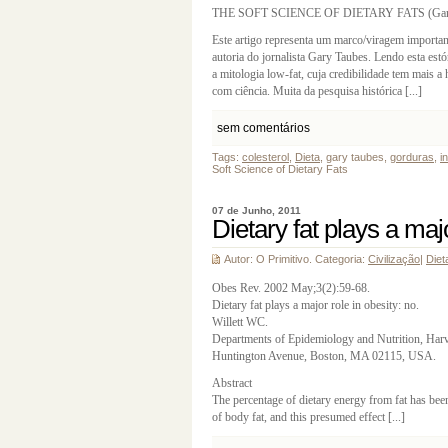
THE SOFT SCIENCE OF DIETARY FATS (Gary
Este artigo representa um marco/viragem important
autoria do jornalista Gary Taubes. Lendo esta est
a mitologia low-fat, cuja credibilidade tem mais a 
com ciência. Muita da pesquisa histórica [...]
sem comentários
Tags:
colesterol
,
Dieta
, gary taubes,
gorduras
,
i
Soft Science of Dietary Fats
07 de Junho, 2011
Dietary fat plays a majo
Autor: O Primitivo. Categoria:
Civilização
|
Diet
Obes Rev. 2002 May;3(2):59-68.
Dietary fat plays a major role in obesity: no.
Willett WC.
Departments of Epidemiology and Nutrition, Harv
Huntington Avenue, Boston, MA 02115, USA.
Abstract
The percentage of dietary energy from fat has bee
of body fat, and this presumed effect [...]