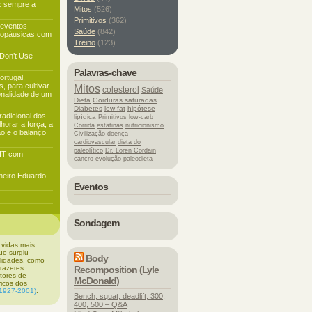
z sempre a
Mitos
(526)
Primitivos
(362)
 eventos
Saúde
(842)
nopáusicas com
Treino
(123)
 Don’t Use
Palavras-chave
rtugal,
, para cultivar
Mitos
colesterol
Saúde
ionalidade de um
Dieta
Gorduras saturadas
Diabetes
low-fat
hipótese
radicional dos
lipídica
Primitivos
low-carb
horar a força, a
Corrida
estatinas
nutricionismo
ão e o balanço
Civilização
doença
cardiovascular
dieta do
paleolítico
Dr. Loren Cordain
FIT com
cancro
evolução
paleodieta
oneiro Eduardo
Eventos
Sondagem
 vidas mais
ue surgiu
Body
ilidades, como
prazeres
Recomposition (Lyle
ctores de
McDonald)
ricos dos
(1927-2001)
.
Bench, squat, deadlift, 300,
400, 500 – Q&A