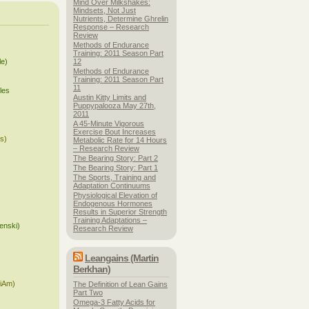
Mind Over Milkshakes:
Mindsets, Not Just
Nutrients, Determine Ghrelin
Response – Research
Review
Methods of Endurance
Training: 2011 Season Part
le)
12
Methods of Endurance
Training: 2011 Season Part
)
11
les
Austin Kitty Limits and
Puppypalooza May 27th,
2011
A 45-Minute Vigorous
Exercise Bout Increases
is)
Metabolic Rate for 14 Hours
– Research Review
The Bearing Story: Part 2
The Bearing Story: Part 1
The Sports, Training and
Adaptation Continuums
Physiological Elevation of
Endogenous Hormones
Results in Superior Strength
Training Adaptations –
enski)
Research Review
Leangains (Martin
Berkhan)
ciAm)
The Definition of Lean Gains
Part Two
Omega-3 Fatty Acids for