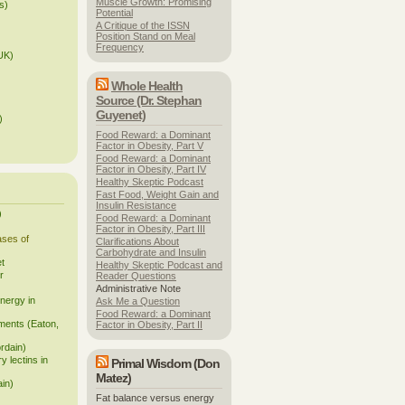
Muscle Growth: Promising
ls)
Potential
A Critique of the ISSN
Position Stand on Meal
Frequency
UK)
Whole Health
Source (Dr. Stephan
Guyenet)
)
Food Reward: a Dominant
Factor in Obesity, Part V
Food Reward: a Dominant
Factor in Obesity, Part IV
Healthy Skeptic Podcast
Fast Food, Weight Gain and
Insulin Resistance
)
Food Reward: a Dominant
Factor in Obesity, Part III
ases of
Clarifications About
Carbohydrate and Insulin
et
Healthy Skeptic Podcast and
r
Reader Questions
Administrative Note
energy in
Ask Me a Question
Food Reward: a Dominant
ments (Eaton,
Factor in Obesity, Part II
rdain)
y lectins in
Primal Wisdom (Don
Matez)
ain)
Fat balance versus energy