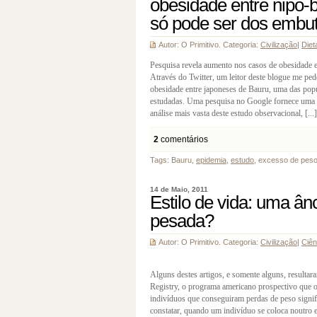
obesidade entre nipo-br
só pode ser dos embu
Autor: O Primitivo. Categoria:
Civilização
|
Diet
Pesquisa revela aumento nos casos de obesidade en
Através do Twitter, um leitor deste blogue me pe
obesidade entre japoneses de Bauru, uma das pop
estudadas. Uma pesquisa no Google fornece uma s
análise mais vasta deste estudo observacional, [...]
2
comentários
Tags: Bauru,
epidemia
,
estudo
, excesso de peso,
14 de Maio, 2011
Estilo de vida: uma â
pesada?
Autor: O Primitivo. Categoria:
Civilização
|
Ciên
Alguns destes artigos, e somente alguns, resulta
Registry, o programa americano prospectivo que ob
indivíduos que conseguiram perdas de peso signi
constatar, quando um indivíduo se coloca noutro 