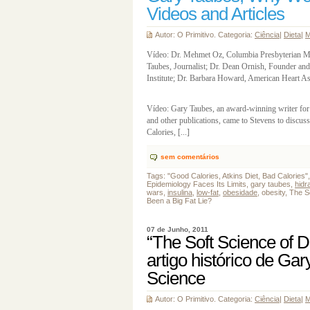
Videos and Articles
Autor: O Primitivo. Categoria:
Ciência
|
Dieta
|
M
Vídeo: Dr. Mehmet Oz, Columbia Presbyterian 
Taubes, Journalist; Dr. Dean Ornish, Founder and
Institute; Dr. Barbara Howard, American Heart As
Vídeo: Gary Taubes, an award-winning writer fo
and other publications, came to Stevens to discuss
Calories, [...]
sem comentários
Tags: "Good Calories, Atkins Diet, Bad Calories
Epidemiology Faces Its Limits, gary taubes,
hidr
wars,
insulina
,
low-fat
,
obesidade
, obesity, The S
Been a Big Fat Lie?
07 de Junho, 2011
“The Soft Science of D
artigo histórico de Gar
Science
Autor: O Primitivo. Categoria:
Ciência
|
Dieta
|
M