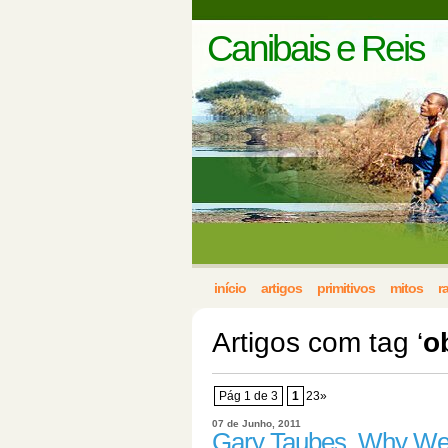
Canibais e Reis
início
artigos
primitivos
mitos
r
Artigos com tag ‘
o
Pág 1 de 3
1
23»
07 de Junho, 2011
Gary Taubes, Why We 