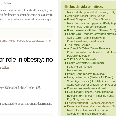
 Taubes)
Estilos de vida primitivos
e na história dos mitos da alimentação, da
Mark’s daily apple (Mark Sisson, EUA)
ória facilmente se entende como se construiu
Anti-aging report (Mark Sisson)
haver com política e lóbies de interesse que
Primal Blueprint 101 (Mark Sisson)
Mark Sisson’s carb pyramid (Daily App
Whole health source (Stephan)
Free the Animal (Richard Nikoley, EUA
Castle Grok, modern caveman chronic
Son of Grok, primal man living
nsulina
,
Mitos
,
obesidade
,
saturadas
, The
Primal Wisdom (Don Matesz)
The Paleo Garden
At Darwin’s Table (Daniel Bassett)
PāNu paleolithic nutrition (Dr. Kurt Harr
Paleodiet Lifestyle
r role in obesity: no
THE 9 BLOG | Whole9
Health Correlator (Ned Kock)
Feasting on Fitness
a
|
Mitos
Modern Paleo
Primal Chat, resolve to evolve
Hunt, gather, love (Melissa McEwen)
Stone Age Doctor (Dr. Phil Goscienski)
Stone Age Doctor articles (Dr. P. Gosci
ard School of Public Health, 665
Evolutionary medicine and health
Evolutionary Fitness (Keith Thomas)
Evolutionary Fitness (Arthur de Vany)
Pay Now, Live Later
Food for thought (Scientific American)
n suggested to be an important determinant
Desaparecimento dos Neandertais (S
MovNat, explore your true nature
Society of Primitive Technology