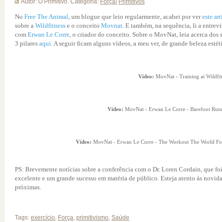
Autor: O Primitivo. Categoria:
Força
|
Primitivos
No
Free The Animal
, um blogue que leio regularmente, acabei por ver
este ar
sobre a
Wildfitness
e o conceito
Movnat
. E também, na sequência, li a entrevi
com
Erwan Le Corre
, o criador do conceito. Sobre o MovNat, leia acerca dos 
3 pilares
aqui
. A seguir ficam alguns vídeos, a meu ver, de grande beleza estét
Vídeo:
MovNat - Training at Wildfit
Vídeo:
MovNat - Erwan Le Corre - Barefoot Run
Vídeo:
MovNat - Erwan Le Corre - The Workout The World Fo
PS: Brevemente notícias sobre a conferência com o Dr. Loren Cordain, que fo
excelente e um grande sucesso em matéria de público. Esteja atento às novid
próximas.
Tags:
exercício
,
Força
,
primitivismo
,
Saúde