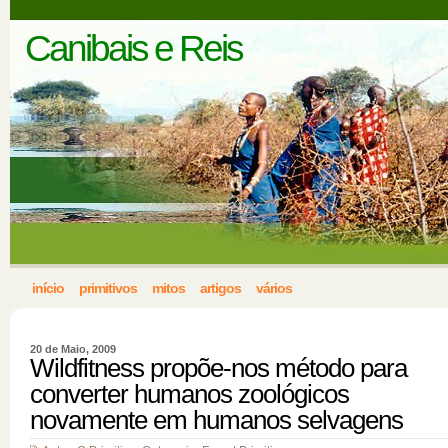
Canibais e Reis
início
primitivos
mitos
artigos
vários
20 de Maio, 2009
Wildfitness propõe-nos método para
converter humanos zoológicos
novamente em humanos selvagens